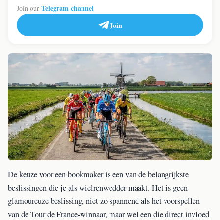
Telegram channel
Join our
Join
De keuze voor een bookmaker is een van de belangrijkste
beslissingen die je als wielrenwedder maakt. Het is geen
glamoureuze beslissing, niet zo spannend als het voorspellen
van de Tour de France-winnaar, maar wel een die direct invloed