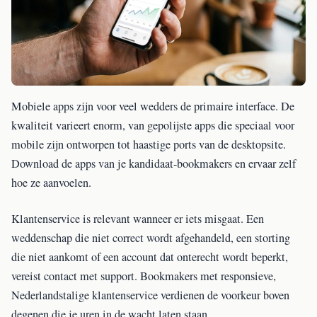
Mobiele apps zijn voor veel wedders de primaire interface. De
kwaliteit varieert enorm, van gepolijste apps die speciaal voor
mobile zijn ontworpen tot haastige ports van de desktopsite.
Download de apps van je kandidaat-bookmakers en ervaar zelf
hoe ze aanvoelen.
Klantenservice is relevant wanneer er iets misgaat. Een
weddenschap die niet correct wordt afgehandeld, een storting
die niet aankomt of een account dat onterecht wordt beperkt,
vereist contact met support. Bookmakers met responsieve,
Nederlandstalige klantenservice verdienen de voorkeur boven
degenen die je uren in de wacht laten staan.