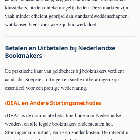
klassiekers, bieden unieke mogelijkheden. Deze markten zijn
vaak minder efficiënt geprijsd dan standaardweddenschappen,
wat kansen biedt voor wie zijn huiswerk doet.
Betalen en Uitbetalen bij Nederlandse
Bookmakers
De praktische kant van geldbeheer bij bookmakers verdient
aandacht. Soepele stortingen en snelle uitbetalingen zijn
essentieel voor een prettige wedervaring.
iDEAL en Andere Stortingsmethodes
iDEAL is de dominante betaalmethode voor Nederlandse
wedders, en alle legale bookmakers ondersteunen het.
Stortingen zijn instant, veilig en zonder kosten. De integratie