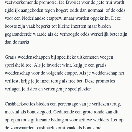
veelvoorkomende promotie. De favoriet voor de gele trui wordt
tijdelijk aangeboden tegen hogere odds dan normaal, of de odds
voor een Nederlandse etappewinnaar worden opgekrikt. Deze
boosts zijn vaak beperkt tot kleine inzetten maar bieden
gegarandeerde waarde als de verhoogde odds werkelijk beter zijn
dan de markt.
Gratis weddenschappen bij specifieke uitkomsten voegen
speelsheid toe. Als je favoriet wint, krijg je een gratis
weddenschap voor de volgende etappe. Als je weddenschap net
verliest, krijg je je inzet terug als free bet. Deze promoties
verlagen je risico en verlengen je speelplezier.
Cashback-acties bieden een percentage van je verliezen terug,
meestal als bonustegoed. Gedurende een grote ronde kan dit
oplopen tot significante bedragen voor actieve wedders. Let op
de voorwaarden: cashback komt vaak als bonus met