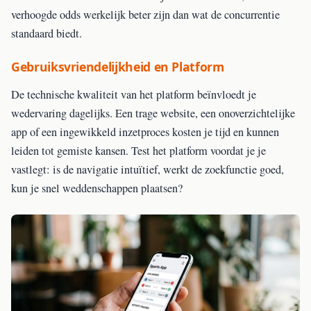
verhoogde odds werkelijk beter zijn dan wat de concurrentie
standaard biedt.
Gebruiksvriendelijkheid en Platform
De technische kwaliteit van het platform beïnvloedt je
wedervaring dagelijks. Een trage website, een onoverzichtelijke
app of een ingewikkeld inzetproces kosten je tijd en kunnen
leiden tot gemiste kansen. Test het platform voordat je je
vastlegt: is de navigatie intuïtief, werkt de zoekfunctie goed,
kun je snel weddenschappen plaatsen?