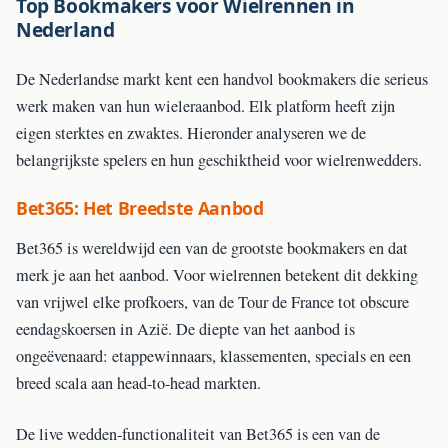
Top Bookmakers voor Wielrennen in
Nederland
De Nederlandse markt kent een handvol bookmakers die serieus
werk maken van hun wieleraanbod. Elk platform heeft zijn
eigen sterktes en zwaktes. Hieronder analyseren we de
belangrijkste spelers en hun geschiktheid voor wielrenwedders.
Bet365: Het Breedste Aanbod
Bet365 is wereldwijd een van de grootste bookmakers en dat
merk je aan het aanbod. Voor wielrennen betekent dit dekking
van vrijwel elke profkoers, van de Tour de France tot obscure
eendagskoersen in Azië. De diepte van het aanbod is
ongeëvenaard: etappewinnaars, klassementen, specials en een
breed scala aan head-to-head markten.
De live wedden-functionaliteit van Bet365 is een van de