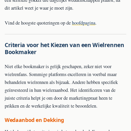
een serieuze gokker die dagelijks weddenschappen plaatst, na
dit artikel weet je waar je moet zijn.
Vind de hoogste quoteringen op de
hoofdpagina
.
Criteria voor het Kiezen van een Wielrennen
Bookmaker
Niet elke bookmaker is gelijk geschapen, zeker niet voor
wielrenfans. Sommige platforms excelleren in voetbal maar
behandelen wielrennen als bijzaak. Andere hebben specifiek
geïnvesteerd in hun wieleraanbod. Het identificeren van de
juiste criteria helpt je om door de marketingpraat heen te
prikken en de werkelijke kwaliteit te beoordelen.
Wedaanbod en Dekking