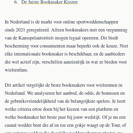
De Juiste Bookmaker Kiezen
In Nederland is de markt voor online sportweddenschappen
sinds 2021 gereguleerd. Alleen bookmakers met een vergunning
van de Kansspelautoriteit mogen legaal opereren. Dit biedt
bescherming voor consumenten maar beperkt ook de keuze. Niet
elke internationale bookmaker is beschikbaar, en de aanbieders
die wel actief zijn, verschillen aanzienlijk in wat ze bieden voor
wielrenfans.
Dit artikel vergelijkt de beste bookmakers voor wielrennen in
Nederland. We analyseren het aanbod, de odds, de bonussen en
de gebruiksvriendelijkheid van de belangrijkste spelers. Je leert
welke criteria ertoe doen bij het kiezen van een platform en
welke bookmaker het beste past bij jouw wedstijl. Of je nu een
casual wedder bent die af en toe een gokje waagt op de Tour, of