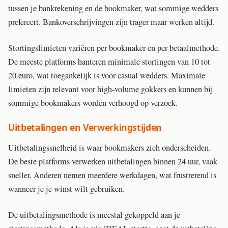
tussen je bankrekening en de bookmaker, wat sommige wedders
prefereert. Bankoverschrijvingen zijn trager maar werken altijd.
Stortingslimieten variëren per bookmaker en per betaalmethode.
De meeste platforms hanteren minimale stortingen van 10 tot
20 euro, wat toegankelijk is voor casual wedders. Maximale
limieten zijn relevant voor high-volume gokkers en kunnen bij
sommige bookmakers worden verhoogd op verzoek.
Uitbetalingen en Verwerkingstijden
Uitbetalingssnelheid is waar bookmakers zich onderscheiden.
De beste platforms verwerken uitbetalingen binnen 24 uur, vaak
sneller. Anderen nemen meerdere werkdagen, wat frustrerend is
wanneer je je winst wilt gebruiken.
De uitbetalingsmethode is meestal gekoppeld aan je